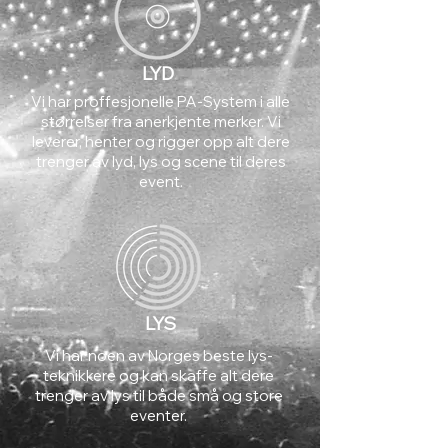
LYD
Vi har proffesjonelle PA-System i alle
størrelser fra anerkjente merker. Vi
leverer, henter og rigger opp alt dere
trenger av lyd, lys og scene til deres
event.
LYS
Vi har noen av Norges beste lys-
teknikkere og kan skaffe alt dere
trenger av lys til både små og store
eventer.