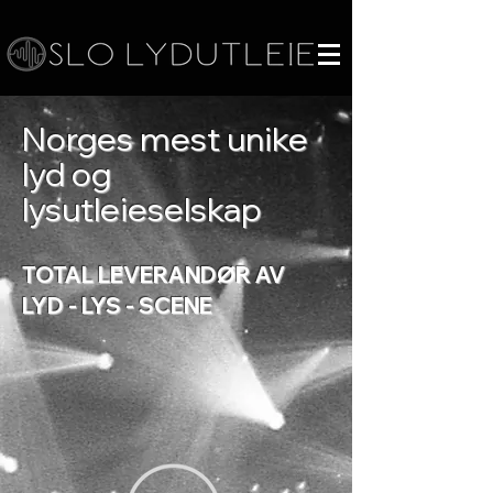
Norges mest unike
lyd og
lysutleieselskap
TOTAL LEVERANDØR AV
LYD - LYS - SCENE